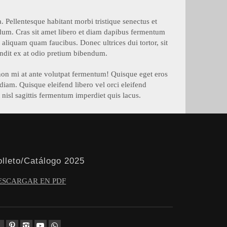
a. Pellentesque habitant morbi tristique senectus et
ndum. Cras sit amet libero et diam dapibus fermentum
 aliquam quam faucibus. Donec ultrices dui tortor, sit
andit ex at odio pretium bibendum.
 non mi at ante volutpat fermentum! Quisque eget eros
diam. Quisque eleifend libero vel orci eleifend
 nisl sagittis fermentum imperdiet quis lacus.
olleto/Catálogo 2025
ESCARGAR EN PDF