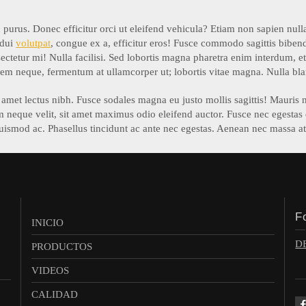
in purus. Donec efficitur orci ut eleifend vehicula? Etiam non sapien null
 dui
volutpat
, congue ex a, efficitur eros! Fusce commodo sagittis bibe
ectetur mi! Nulla facilisi. Sed lobortis magna pharetra enim interdum, et
rem neque, fermentum at ullamcorper ut; lobortis vitae magna. Nulla bl
t amet lectus nibh. Fusce sodales magna eu justo mollis sagittis! Mauris
m neque velit, sit amet maximus odio eleifend auctor. Fusce nec egestas 
u euismod ac. Phasellus tincidunt ac ante nec egestas. Aenean nec massa at
F
INICIO
D
PRODUCTOS
VIDEOS
CALIDAD