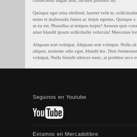
consectetur augue non, facilisis porttitor mi.
Quisque eget urna eleifend, laoreet velit in, sollicitud
netus et malesuada fames ac turpis egestas. Quisque a
ut eu est. Phasellus at tempus turpis? Aenean quis cons
amet blandit ipsum sollicitudin vehicula! Maecenas lo
Aliquam erat volutpat. Aliquam erat volutpat. Nulla si
aliquet, molestie odio eget, blandit leo. Duis fermentu
volutpat. Nulla blandit ultrices nunc, at porttitor arc
Seguinos en Youtube
Estamos en Mercadolibre