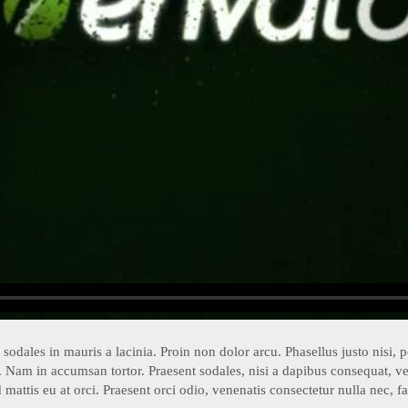
sodales in mauris a lacinia. Proin non dolor arcu. Phasellus justo nisi, 
ur. Nam in accumsan tortor. Praesent sodales, nisi a dapibus consequat, ve
 mattis eu at orci. Praesent orci odio, venenatis consectetur nulla nec, 